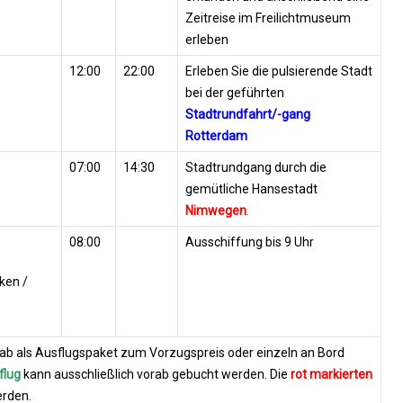
Zeitreise im Freilichtmuseum
erleben
12:00
22:00
Erleben Sie die pulsierende Stadt
bei der geführten
Stadtrundfahrt/-gang
Rotterdam
07:00
14:30
Stadtrundgang durch die
gemütliche Hansestadt
Nimwegen
.
08:00
Ausschiffung bis 9 Uhr
ken /
b als Ausflugspaket zum Vorzugspreis oder einzeln an Bord
flug
kann ausschließlich vorab gebucht werden. Die
rot markierten
erden.