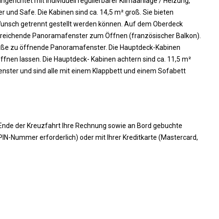
ingerichtet mit individuell regulierbarer Klimaanlage / Heizung,
r und Safe. Die Kabinen sind ca. 14,5 m² groß. Sie bieten
unsch getrennt gestellt werden können. Auf dem Oberdeck
 reichende Panoramafenster zum Öffnen (französischer Balkon).
roße zu öffnende Panoramafenster. Die Hauptdeck-Kabinen
öffnen lassen. Die Hauptdeck- Kabinen achtern sind ca. 11,5 m²
enster und sind alle mit einem Klappbett und einem Sofabett
 Ende der Kreuzfahrt Ihre Rechnung sowie an Bord gebuchte
PIN-Nummer erforderlich) oder mit Ihrer Kreditkarte (Mastercard,