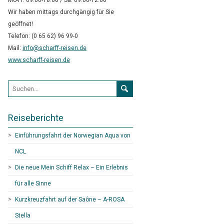
Mo-Fr: 09:00-18:00 / Sa: 09:00-12:00
Wir haben mittags durchgängig für Sie
geöffnet!
Telefon: (0 65 62) 96 99-0
Mail:
info@scharff-reisen.de
www.scharff-reisen.de
Suchformular
Reiseberichte
Einführungsfahrt der Norwegian Aqua von
NCL
Die neue Mein Schiff Relax – Ein Erlebnis
für alle Sinne
Kurzkreuzfahrt auf der Saône – A-ROSA
Stella