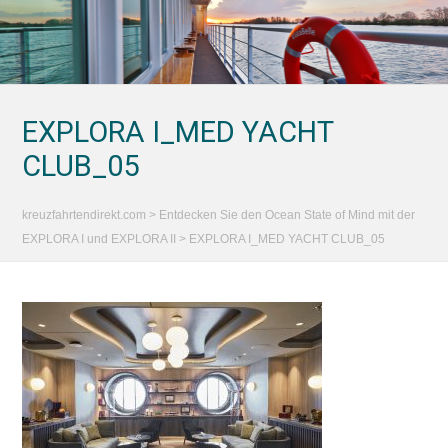
EXPLORA I_MED YACHT
CLUB_05
kreuzfahrtendirekt.com
>
Entdecken Sie den Ocean State of Mind mit der
EXPLORA I und EXPLORA II
>
EXPLORA I_MED YACHT CLUB_05