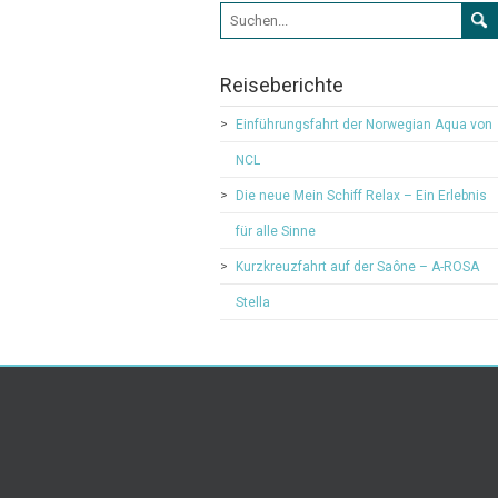
Suchformular
Reiseberichte
Einführungsfahrt der Norwegian Aqua von
NCL
Die neue Mein Schiff Relax – Ein Erlebnis
für alle Sinne
Kurzkreuzfahrt auf der Saône – A-ROSA
Stella