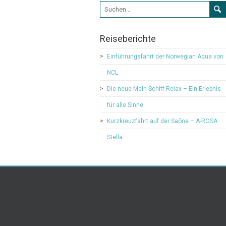
Suchformular
Reiseberichte
Einführungsfahrt der Norwegian Aqua von
NCL
Die neue Mein Schiff Relax – Ein Erlebnis
für alle Sinne
Kurzkreuzfahrt auf der Saône – A-ROSA
Stella