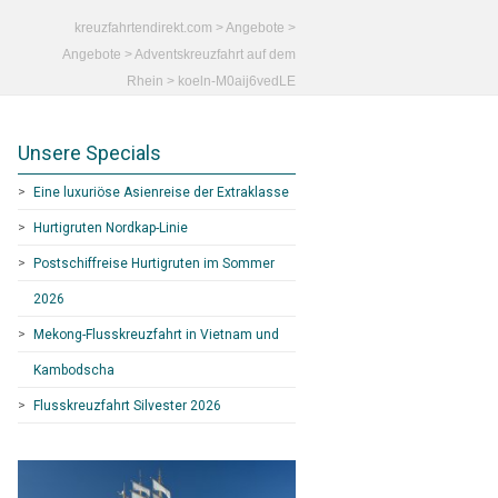
kreuzfahrtendirekt.com
>
Angebote
>
Angebote
>
Adventskreuzfahrt auf dem
Rhein
>
koeln-M0aij6vedLE
Unsere Specials
Eine luxuriöse Asienreise der Extraklasse
Hurtigruten Nordkap-Linie
Postschiffreise Hurtigruten im Sommer
2026
Mekong-Flusskreuzfahrt in Vietnam und
Kambodscha
Flusskreuzfahrt Silvester 2026