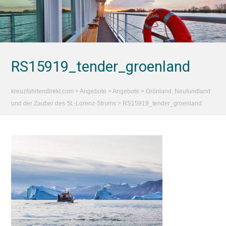
RS15919_tender_groenland
kreuzfahrtendirekt.com
>
Angebote
>
Angebote
>
Grönland, Neufundland
und der Zauber des St.-Lorenz-Stroms
>
RS15919_tender_groenland