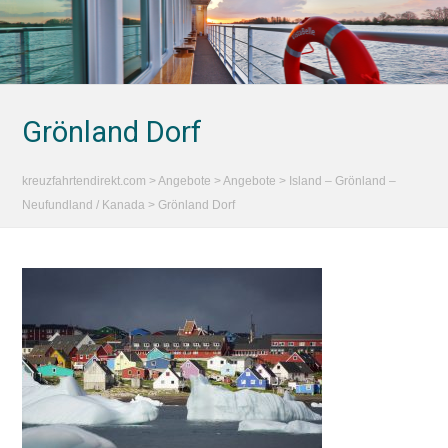
Grönland Dorf
kreuzfahrtendirekt.com
>
Angebote
>
Angebote
>
Island – Grönland –
Neufundland / Kanada
>
Grönland Dorf