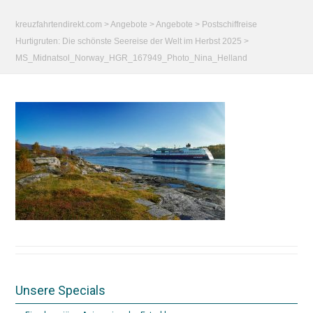
kreuzfahrtendirekt.com
>
Angebote
>
Angebote
>
Postschiffreise
Hurtigruten: Die schönste Seereise der Welt im Herbst 2025
>
MS_Midnatsol_Norway_HGR_167949_Photo_Nina_Helland
Unsere Specials