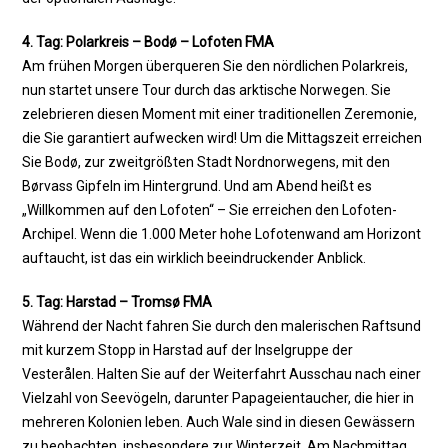
4. Tag: Polarkreis – Bodø – Lofoten FMA
Am frühen Morgen überqueren Sie den nördlichen Polarkreis,
nun startet unsere Tour durch das arktische Norwegen. Sie
zelebrieren diesen Moment mit einer traditionellen Zeremonie,
die Sie garantiert aufwecken wird! Um die Mittagszeit erreichen
Sie Bodø, zur zweitgrößten Stadt Nordnorwegens, mit den
Børvass Gipfeln im Hintergrund. Und am Abend heißt es
„Willkommen auf den Lofoten“ – Sie erreichen den Lofoten-
Archipel. Wenn die 1.000 Meter hohe Lofotenwand am Horizont
auftaucht, ist das ein wirklich beeindruckender Anblick.
5. Tag: Harstad – Tromsø FMA
Während der Nacht fahren Sie durch den malerischen Raftsund
mit kurzem Stopp in Harstad auf der Inselgruppe der
Vesterålen. Halten Sie auf der Weiterfahrt Ausschau nach einer
Vielzahl von Seevögeln, darunter Papageientaucher, die hier in
mehreren Kolonien leben. Auch Wale sind in diesen Gewässern
zu beobachten, insbesondere zur Winterzeit. Am Nachmittag