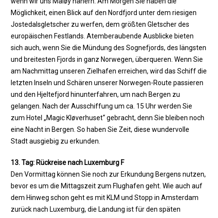
wenn wir uns Måløy nähern. Am Morgen Sie haben die
Möglichkeit, einen Blick auf den Nordfjord unter dem riesigen
Jostedalsgletscher zu werfen, dem größten Gletscher des
europäischen Festlands. Atemberaubende Ausblicke bieten
sich auch, wenn Sie die Mündung des Sognefjords, des längsten
und breitesten Fjords in ganz Norwegen, überqueren. Wenn Sie
am Nachmittag unseren Zielhafen erreichen, wird das Schiff die
letzten Inseln und Schären unserer Norwegen-Route passieren
und den Hjeltefjord hinunterfahren, um nach Bergen zu
gelangen. Nach der Ausschiffung um ca. 15 Uhr werden Sie
zum Hotel „Magic Kløverhuset“ gebracht, denn Sie bleiben noch
eine Nacht in Bergen. So haben Sie Zeit, diese wundervolle
Stadt ausgiebig zu erkunden.
13. Tag: Rückreise nach Luxemburg F
Den Vormittag können Sie noch zur Erkundung Bergens nutzen,
bevor es um die Mittagszeit zum Flughafen geht. Wie auch auf
dem Hinweg schon geht es mit KLM und Stopp in Amsterdam
zurück nach Luxemburg, die Landung ist für den späten