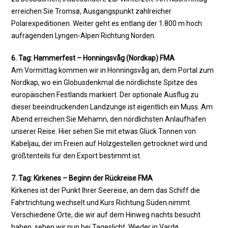
erreichen Sie Tromsø, Ausgangspunkt zahlreicher
Polarexpeditionen. Weiter geht es entlang der 1.800 m hoch
aufragenden Lyngen-Alpen Richtung Norden.
6. Tag: Hammerfest – Honningsvåg (Nordkap) FMA
Am Vormittag kommen wir in Honningsvåg an, dem Portal zum
Nordkap, wo ein Globusdenkmal die nördlichste Spitze des
europäischen Festlands markiert. Der optionale Ausflug zu
dieser beeindruckenden Landzunge ist eigentlich ein Muss. Am
Abend erreichen Sie Mehamn, den nördlichsten Anlaufhafen
unserer Reise. Hier sehen Sie mit etwas Glück Tonnen von
Kabeljau, der im Freien auf Holzgestellen getrocknet wird und
größtenteils für den Export bestimmt ist.
7. Tag: Kirkenes – Beginn der Rückreise FMA
Kirkenes ist der Punkt Ihrer Seereise, an dem das Schiff die
Fahrtrichtung wechselt und Kurs Richtung Süden nimmt.
Verschiedene Orte, die wir auf dem Hinweg nachts besucht
haben, sehen wir nun bei Tageslicht. Wieder in Vardø