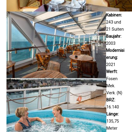
Kabinen:
243 und
21 Suiten
Baujahr:
2003
Modernisi
erung:
2021
Werft:
Fosen
Mek.
Verk. (N)
BRZ:
16.140
Länge:
135,75
Meter