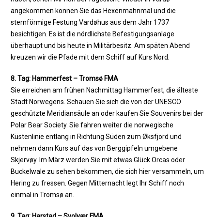
angekommen können Sie das Hexenmahnmal und die
sternförmige Festung Vardøhus aus dem Jahr 1737
besichtigen. Es ist die nördlichste Befestigungsanlage
überhaupt und bis heute in Militärbesitz. Am späten Abend
kreuzen wir die Pfade mit dem Schiff auf Kurs Nord.
8. Tag: Hammerfest – Tromsø FMA
Sie erreichen am frühen Nachmittag Hammerfest, die älteste
Stadt Norwegens. Schauen Sie sich die von der UNESCO
geschützte Meridiansäule an oder kaufen Sie Souvenirs bei der
Polar Bear Society. Sie fahren weiter die norwegische
Küstenlinie entlang in Richtung Süden zum Øksfjord und
nehmen dann Kurs auf das von Berggipfeln umgebene
Skjervøy. Im März werden Sie mit etwas Glück Orcas oder
Buckelwale zu sehen bekommen, die sich hier versammeln, um
Hering zu fressen. Gegen Mitternacht legt Ihr Schiff noch
einmal in Tromsø an.
9. Tag: Harstad – Svolvær FMA