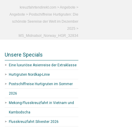
kreuzfahrtendirekt.com
>
Angebote
>
Angebote
>
Postschiffreise Hurtigruten: Die
schönste Seereise der Welt im Dezember
2025
>
MS_Midnatsol_Norway_HGR_32834
Unsere Specials
Eine luxuriöse Asienreise der Extraklasse
Hurtigruten Nordkap-Linie
Postschiffreise Hurtigruten im Sommer
2026
Mekong-Flusskreuzfahrt in Vietnam und
Kambodscha
Flusskreuzfahrt Silvester 2026